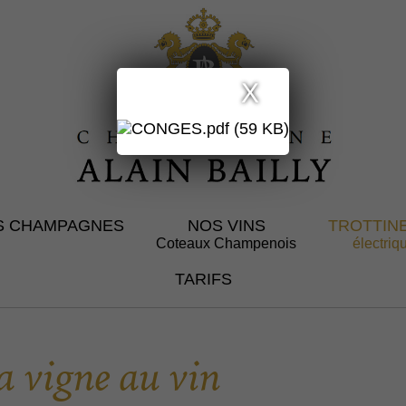
X
S CHAMPAGNES
NOS VINS
TROTTIN
Coteaux Champenois
électriq
TARIFS
a vigne au vin