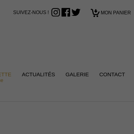
SUIVEZ-NOUS !
MON PANIER
ETTE
ACTUALITÉS
GALERIE
CONTACT
ue
CGV
|
Mes réservations
|
Identification