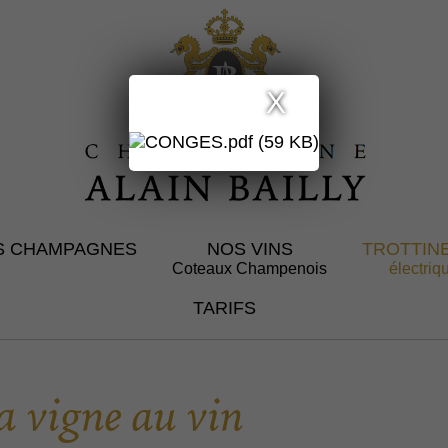
X
S CHAMPAGNES
NOS VINS
TROTTIN
Coteaux Champenois
électriq
TARIFS
a vigne au vin