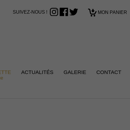
SUIVEZ-NOUS !
MON PANIER
ETTE
ACTUALITÉS
GALERIE
CONTACT
ue
CGV
|
Mes réservations
|
Identification