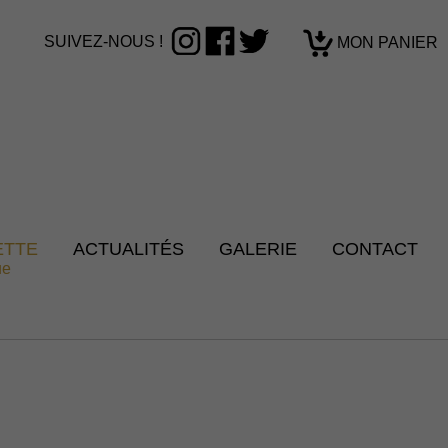
SUIVEZ-NOUS !
MON PANIER
ETTE
ACTUALITÉS
GALERIE
CONTACT
ue
CGV
|
Mes réservations
|
Identification