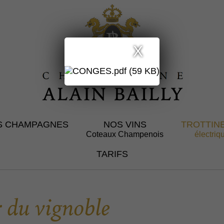
X
S CHAMPAGNES
NOS VINS
TROTTIN
Coteaux Champenois
électriq
TARIFS
 du vignoble