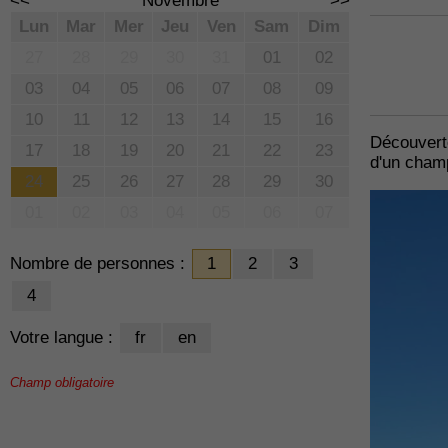
<<
Novembre
>>
Lun
Mar
Mer
Jeu
Ven
Sam
Dim
27
28
29
30
31
01
02
03
04
05
06
07
08
09
10
11
12
13
14
15
16
Découverte
17
18
19
20
21
22
23
d'un cham
24
25
26
27
28
29
30
01
02
03
04
05
06
07
Nombre de personnes :
1
2
3
4
Votre langue :
fr
en
Champ obligatoire